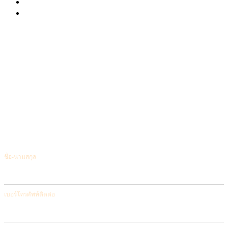
พื้นที่แห่งความผ่อนคลาย เพื่อชีวิตหรูหราและ
เป็นส่วนตัว หน้ากว้าง 6.5 ม.
ชื่อ-นามสกุล
เบอร์โทรศัพท์ติดต่อ